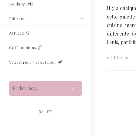
Boulangerie
Il y a quelqu
cette galett
Pâtisserie
cuisine maro
Astuces
différente d
l'anis, parf
Côté bambins
17 JUIN 2016
Végétarien – végétalien
Rechercher
sur
ce
site