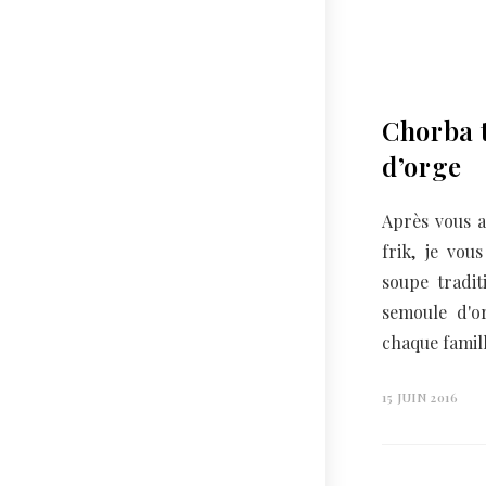
Chorba 
d’orge
Après vous a
frik, je vou
soupe tradit
semoule d'or
chaque famil
15 JUIN 2016