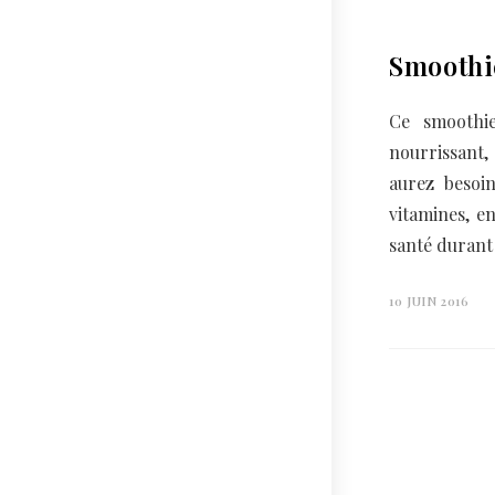
Smoothi
Ce smoothie
nourrissant,
aurez besoi
vitamines, en
santé durant 
10 JUIN 2016