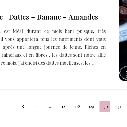
e | Dattes – Banane – Amandes
 est idéal durant ce mois béni puisque, très
 il vous apportera tous les nutriments dont vous
n après une longue journée de jeûne. Riches en
 minéraux et en fibres , les dattes sont notre allié
ce mois. J'ai choisi des dattes moelleuses, les…
1
…
127
128
129
130
131