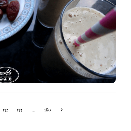
132
133
…
180