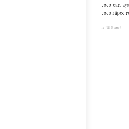
coco car, ay
coco râpée 
12 JUIN 2016