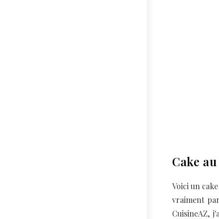
Cake au 
Voici un cake
vraiment parf
CuisineAZ, j