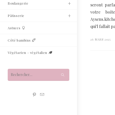
Boulangerie
seront parfa
votre boît
Pâtisserie
Aysens.kitch
qui'l fallait
Astuces
26 MARS 2025
Côté bambins
Végétarien – végétalien
Rechercher
sur
ce
site