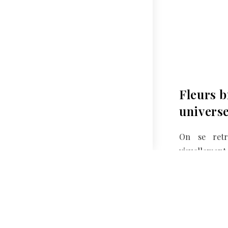
Fleurs b
universe
On se retr
visuellement 
à la saucis
Instagram et 
utilisé ma pâ
19 MARS 2025