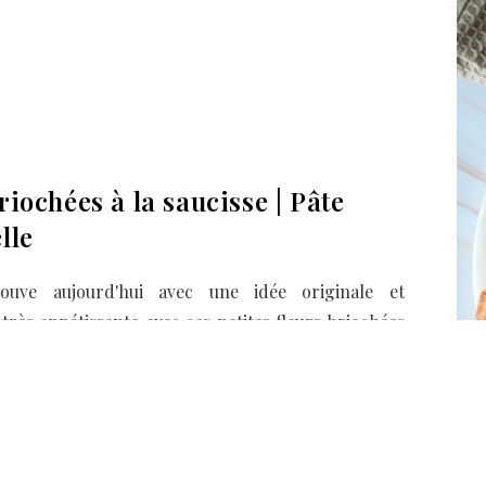
riochées à la saucisse | Pâte
lle
ouve aujourd'hui avec une idée originale et
très appétissante avec ces petites fleurs briochées
se ! J'ai vu passer cette idée de façonnage sur
pour les réaliser c'est sans trop réfléchir que j'ai
te "magique", à savoir la pâte universelle, une…