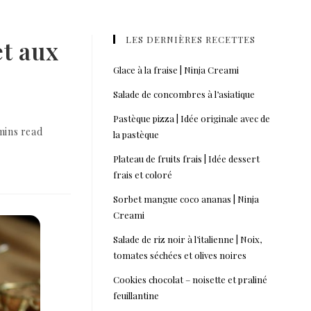
LES DERNIÈRES RECETTES
t aux
Glace à la fraise | Ninja Creami
Salade de concombres à l’asiatique
Pastèque pizza | Idée originale avec de
mins read
la pastèque
Plateau de fruits frais | Idée dessert
frais et coloré
Sorbet mangue coco ananas | Ninja
Creami
Salade de riz noir à l’italienne | Noix,
tomates séchées et olives noires
Cookies chocolat – noisette et praliné
feuillantine