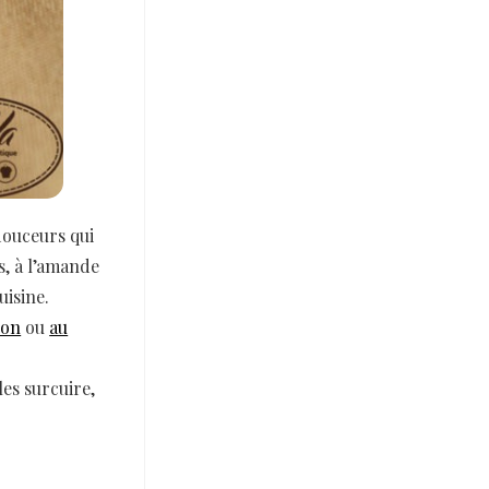
douceurs qui
s, à l’amande
uisine.
ron
ou
au
les surcuire,