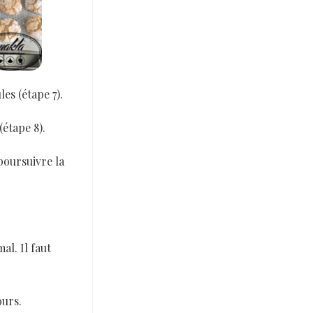
es (étape 7).
(étape 8).
poursuivre la
al. Il faut
ours.