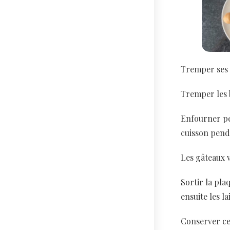
Tremper ses d
Tremper les b
Enfourner pen
cuisson pend
Les gâteaux v
Sortir la pla
ensuite les la
Conserver ce