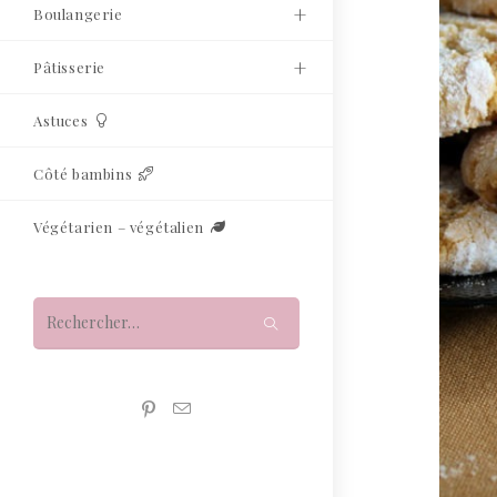
Boulangerie
Pâtisserie
Astuces
Côté bambins
Végétarien – végétalien
Rechercher
sur
ce
site