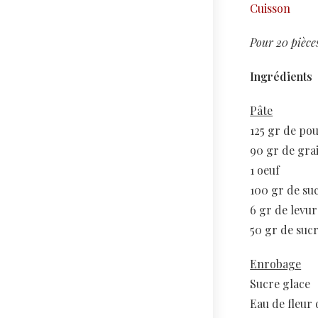
Cuisson
Pour 20 pièce
Ingrédients
Pâte
125 gr de po
90 gr de gra
1 oeuf
100 gr de su
6 gr de levu
50 gr de suc
Enrobage
Sucre glace
Eau de fleur