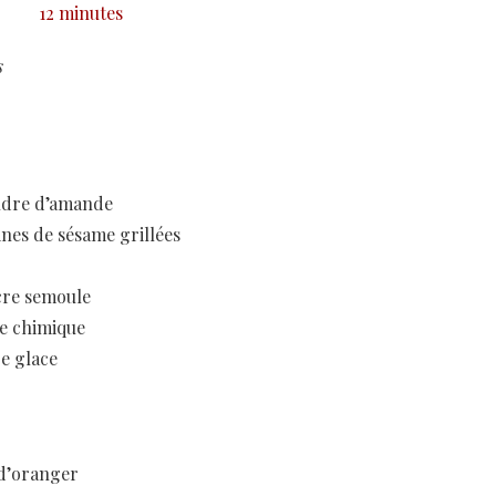
12 minutes
s
udre d’amande
ines de sésame grillées
cre semoule
re chimique
re glace
 d’oranger