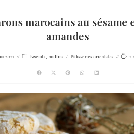
rons marocains au sésame e
amandes
ai 2021
Biscuits, muffins
/
Pâtisseries orientales
2 