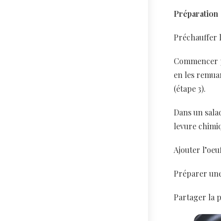
Préparation
Préchauffer l
Commencer pa
en les remuan
(étape 3).
Dans un salad
levure chimiq
Ajouter l’oeu
Préparer une 
Partager la p