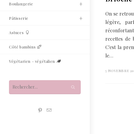
Boulangerie
On se retrou
Pâtisserie
légère, pa
réconfortan
Astuces
recettes de 
C'est la pre
Côté bambins
le…
Végétarien – végétalien
5 NOVEMBRE 20
Rechercher
sur
ce
site