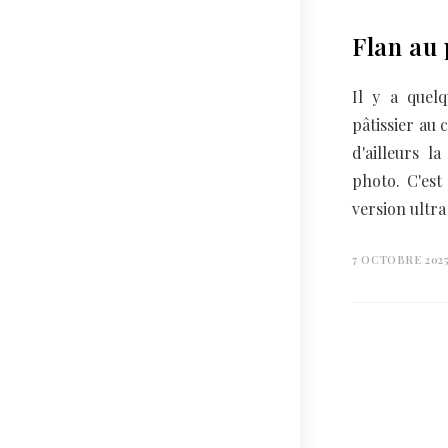
Flan au 
Il y a quelq
pâtissier au 
d'ailleurs l
photo. C'est 
version ultr
7 OCTOBRE 202