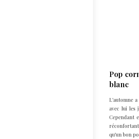
Pop cor
blanc
L'automne a 
avec lui les 
Cependant et
réconfortant
qu'un bon p