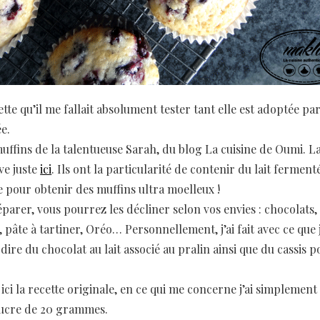
ette qu’il me fallait absolument tester tant elle est adoptée pa
e.
 muffins de la talentueuse Sarah, du blog La cuisine de Oumi. L
ve juste
ici
. Ils ont la particularité de contenir du lait ferment
 pour obtenir des muffins ultra moelleux !
parer, vous pourrez les décliner selon vos envies : chocolats, 
, pâte à tartiner, Oréo… Personnellement, j’ai fait avec ce que j
dire du chocolat au lait associé au pralin ainsi que du cassis p
 ici la recette originale, en ce qui me concerne j’ai simplement 
sucre de 20 grammes.