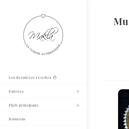
Muf
Les dernières recettes
Entrées
Plats principaux
Boissons