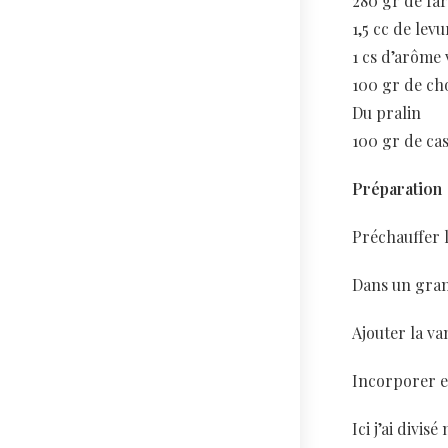
280 gr de fa
1,5 cc de lev
1 cs d’arôme 
100 gr de cho
Du pralin
100 gr de cas
Préparation
Préchauffer l
Dans un grand
Ajouter la va
Incorporer e
Ici j’ai divis