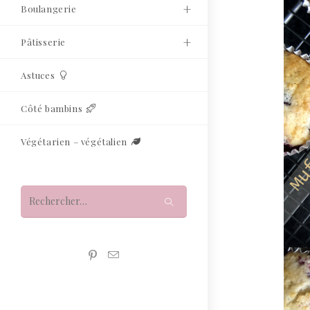
Boulangerie
Pâtisserie
Astuces
Côté bambins
Végétarien – végétalien
Rechercher
sur
ce
site