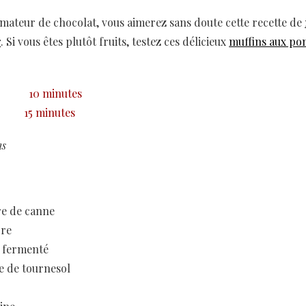
amateur de chocolat, vous aimerez sans doute cette recette de
r
. Si vous êtes plutôt fruits, testez ces délicieux
muffins aux po
10 minutes
15 minutes
ns
re de canne
cre
t fermenté
le de tournesol