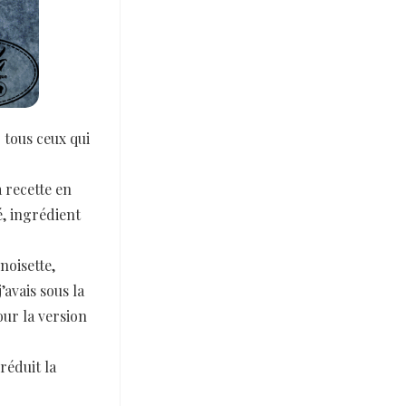
r tous ceux qui
a recette en
é, ingrédient
noisette,
’avais sous la
our la version
réduit la