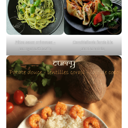
Pâtes sauce crémeuse –
Conchiglionis farcis à la
courgette & basilic
viande hachée