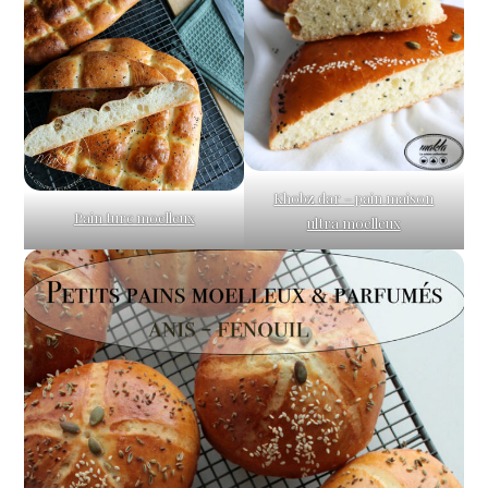
Khobz dar – pain maison
Pain turc moelleux
ultra moelleux