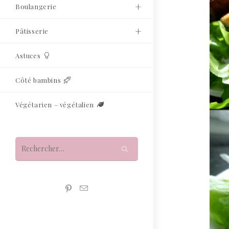
Boulangerie
Pâtisserie
Astuces
Côté bambins
Végétarien – végétalien
Rechercher
sur
ce
site