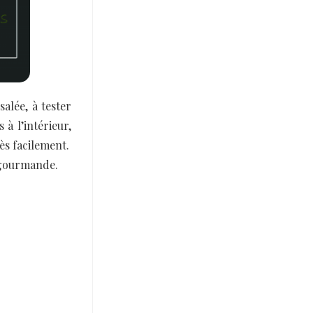
alée, à tester
 à l’intérieur,
ès facilement.
i gourmande.