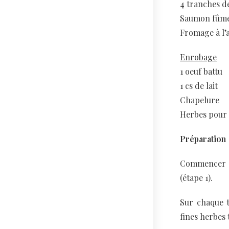
4 tranches d
Saumon fûm
Fromage à l’a
Enrobage
1 oeuf battu
1 cs de lait
Chapelure
Herbes pour 
Préparation
Commencer pa
(étape 1).
Sur chaque t
fines herbes 