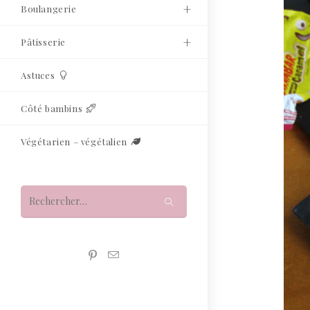
Boulangerie
Pâtisserie
Astuces
Côté bambins
Végétarien – végétalien
Rechercher
sur
ce
site