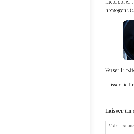
Incorporer l
homogène (ét
Verser la pâ
Laisser tiédi
Laisser un