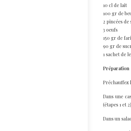
10 cl de lait
100 gr de be
2 pincées de 
3 oeufs
150 gr de far
90 gr de sucr
1 sachet de l
Préparation
Préchauffez l
Dans une cass
(étapes 1 et 2)
Dans un salad