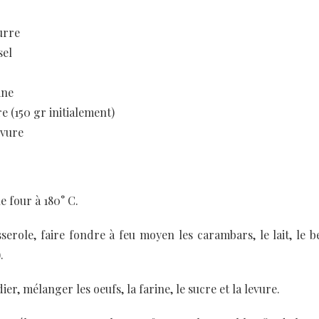
urre
sel
ine
e (150 gr initialement)
evure
e four à 180° C.
erole, faire fondre à feu moyen les carambars, le lait, le be
.
ier, mélanger les oeufs, la farine, le sucre et la levure.