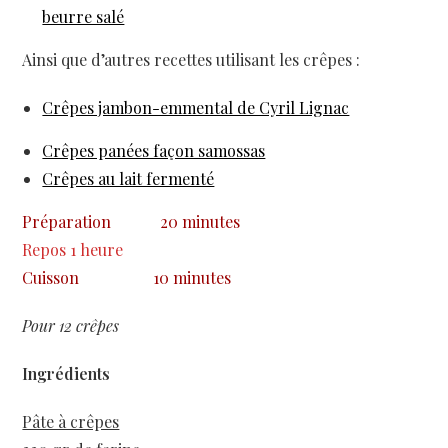
beurre salé
Ainsi que d’autres recettes utilisant les crêpes :
Crêpes jambon-emmental de Cyril Lignac
Crêpes panées façon samossas
Crêpes au lait fermenté
Préparation
20 minutes
Repos
1 heure
Cuisson
10 minutes
Pour 12 crêpes
Ingrédients
Pâte à crêpes