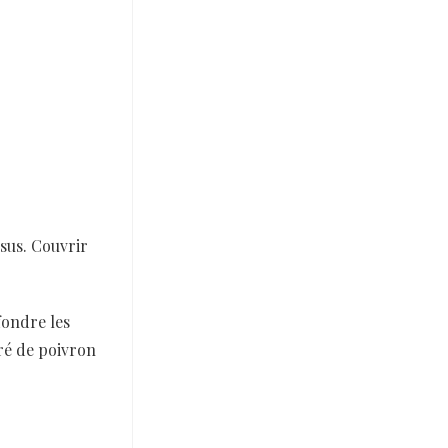
ssus. Couvrir
fondre les
ré de poivron