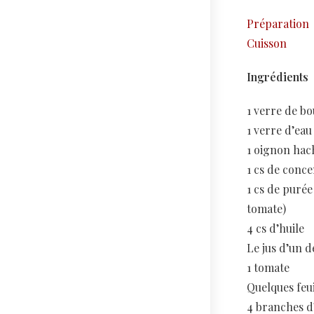
Préparation
Cuisson
Ingrédients
1 verre de bo
1 verre d’eau
1 oignon hac
1 cs de conc
1 cs de purée
tomate)
4 cs d’huile
Le jus d’un 
1 tomate
Quelques feui
4 branches d