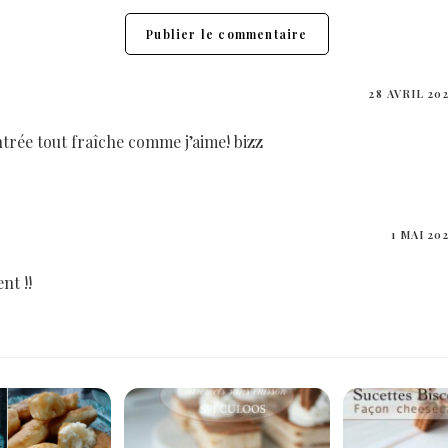
28 AVRIL 20
rée tout fraîche comme j’aime! bizz
1 MAI 20
nt !!