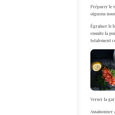
Préparer le r
oignons nouve
Égrainer le b
ensuite la p
totalement co
Verser la gar
Assaisonner av