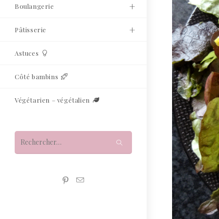
Boulangerie
Pâtisserie
Astuces
Côté bambins
Végétarien – végétalien
Rechercher
sur
ce
site