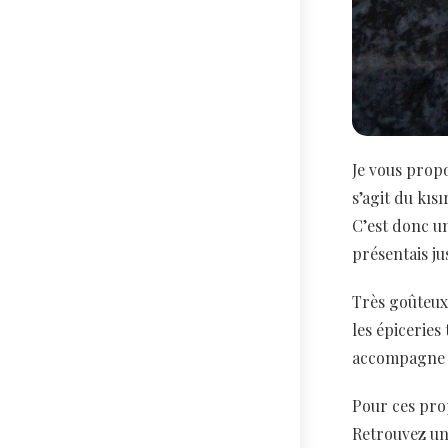
Je vous prop
s’agit du kıs
C’est donc un
présentais ju
Très goûteux
les épiceries
accompagne à 
Pour ces prop
Retrouvez une