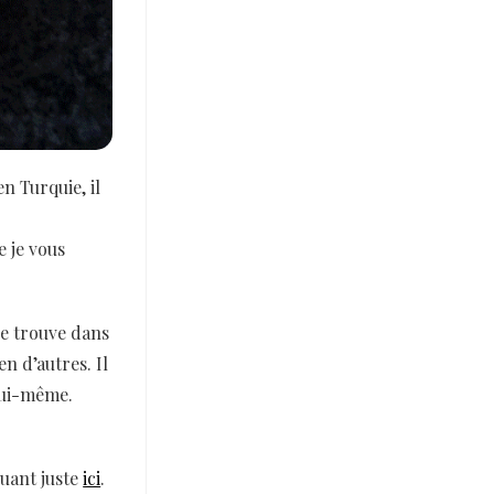
n Turquie, il
e je vous
se trouve dans
en d’autres. Il
 lui-même.
quant juste
ici
.