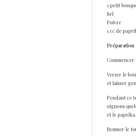
1 petit bouqu
Sel
Poivre
1 cc de papri
Préparation
Commencer par
Verser le bou
et laisser go
Pendant ce te
oignons quel
et le paprika
Remuer le tou